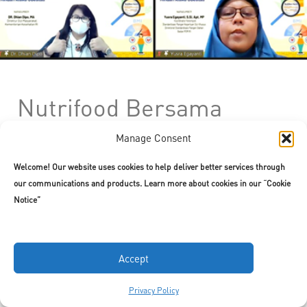
Nutrifood Bersama
Kementerian Kesehatan
Manage Consent
RI dan Badan POM RI
Welcome! Our website uses cookies to help deliver better services through
Edukasi Pentingnya
our communications and products. Learn more about cookies in our “Cookie
Notice”
Cerdas Baca Label
Kemasan Untuk
Menghindari Risiko
Accept
Obesitas
Privacy Policy