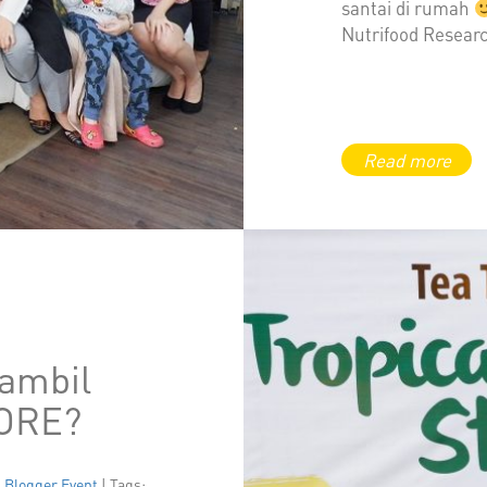
santai di rumah
Nutrifood Researc
sambil
SORE?
 Blogger Event
| Tags: