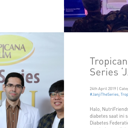
Tropica
Series ‘
24th April 2019 | Cat
#JanjiTheSeries
,
Tro
Halo, NutriFriend
diabetes saat ini
Diabetes Federat