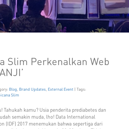
na Slim Perkenalkan Web
JANJI’
egory:
Blog
,
Brand Updates
,
External Event
| Tags:
picana Slim
s! Tahukah kamu? Usia penderita prediabetes dan
 sudah semakin muda, lho! Data International
ion (IDF) 2017 menemukan bahwa sepertiga dari