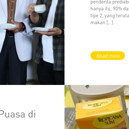
penderita prediabe
hanya itu, 90% da
tipe 2, yang teru
makan […]
Puasa di