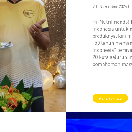
7th November 2024 | 
Hi, NutriFriends!
Indonesia untuk 
produknya, kini 
“50 tahun memani
Indonesia” peraya
20 kota seluruh 
pemahaman masya