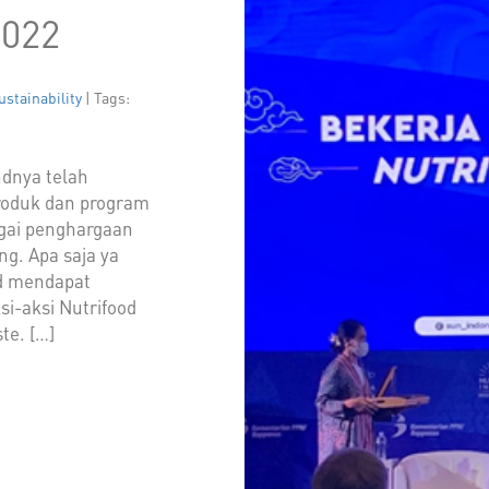
2022
ustainability
| Tags:
ndnya telah
produk dan program
agai penghargaan
ng. Apa saja ya
od mendapat
i-aksi Nutrifood
e. […]