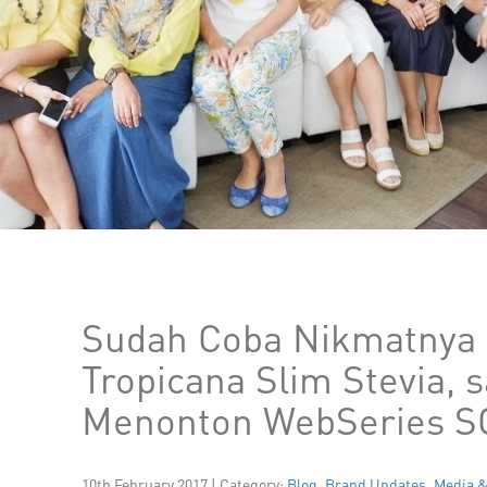
Sudah Coba Nikmatnya
Tropicana Slim Stevia, 
Menonton WebSeries 
10th February 2017 | Category:
Blog
,
Brand Updates
,
Media &