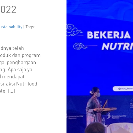
2022
ustainability
| Tags:
ndnya telah
produk dan program
agai penghargaan
ng. Apa saja ya
od mendapat
i-aksi Nutrifood
e. […]