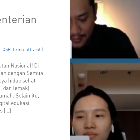
a
nterian
o
,
CSR
,
External Event
|
tan Nasional! Di
ngan dengan Semua
ya hidup sehat
, dan lemak)
umah. Selain itu,
gital edukasi
s […]