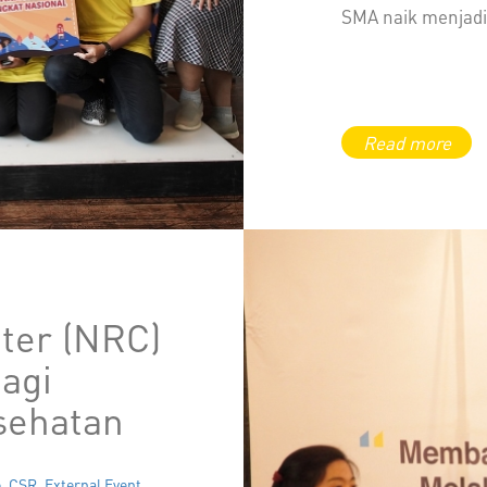
SMA naik menjadi
ter (NRC)
agi
esehatan
o
,
CSR
,
External Event
,