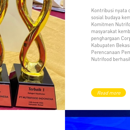
Kontribusi nyata 
sosial budaya ke
Komitmen Nutrifo
masyarakat kemb
penghargaan Corpo
Kabupaten Bekasi
Perencanaan Pem
Nutrifood berhasi