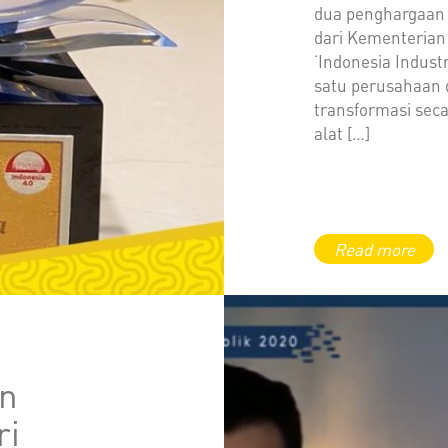
dua penghargaan
dari Kementerian 
‘Indonesia Industr
satu perusahaan 
transformasi secar
alat […]
an
ri