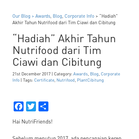
Our Blog >
Awards
,
Blog
,
Corporate Info
> “Hadiah”
Akhir Tahun Nutrifood dari Tim Ciawi dan Cibitung
“Hadiah” Akhir Tahun
Nutrifood dari Tim
Ciawi dan Cibitung
21st December 2017 | Category:
Awards
,
Blog
,
Corporate
Info
| Tags:
Certificate
,
Nutrifood
,
PlantCibitung
Facebook
Twitter
Share
Hai NutriFriends!
Sebelum menutup 2017, ada pencapaian keren