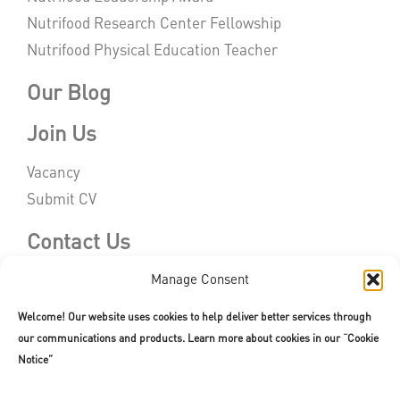
Nutrifood Research Center Fellowship
Nutrifood Physical Education Teacher
Our Blog
Join Us
Vacancy
Submit CV
Contact Us
Manage Consent
Welcome! Our website uses cookies to help deliver better services through
our communications and products. Learn more about cookies in our “Cookie
Copyright © 2026. All rights reserved.
Terms of Use
|
Privacy Policy
Notice”