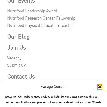
Our Events
Nutrifood Leadership Award
Nutrifood Research Center Fellowship
Nutrifood Physical Education Teacher
Our Blog
Join Us
Vacancy
Submit CV
Contact Us
Manage Consent
Welcome! Our website uses cookies to help deliver better services through
our communications and products. Learn more about cookies in our “Cookie
Copyright © 2026. All rights reserved.
Terms of Use
|
Privacy Policy