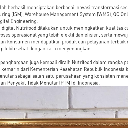
elah berhasil menciptakan berbagai inovasi transformasi seca
uring (ISM), Warehouse Management System (WMS), QC Onl
igital Engineering.
 digital Nutrifood dilakukan untuk meningkatkan kualitas 
ses operasional yang lebih efektif dan efisien, serta mewu
an konsumen mendapatkan produk dan pelayanan terbaik d
 lebih sehat dengan cara menyenangkan.
, penghargaan juga kembali diraih Nutrifood dalam rangka 
 kemarin dari Kementerian Kesehatan Republik Indonesia
 Menular sebagai salah satu perusahaan yang konsisten m
n Penyakit Tidak Menular (PTM) di Indonesia.