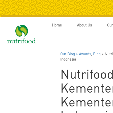
Home
About Us
Our
Our Blog >
Awards
,
Blog
> Nutr
Indonesia
Nutrifoo
Kementer
Kementer