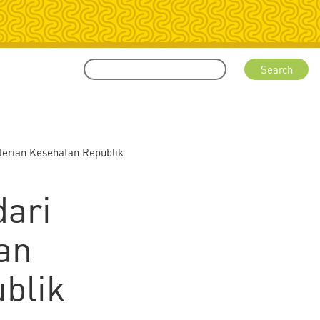
terian Kesehatan Republik
dari
an
blik