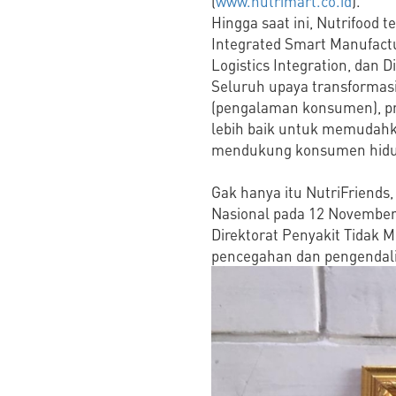
(
www.nutrimart.co.id
).
Hingga saat ini, Nutrifood t
Integrated Smart Manufact
Logistics Integration, dan D
Seluruh upaya transformasi
(pengalaman konsumen), pro
lebih baik untuk memudahk
mendukung konsumen hidup
Gak hanya itu NutriFriends
Nasional pada 12 November
Direktorat Penyakit Tidak
pencegahan dan pengendalia