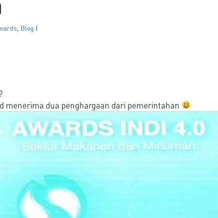
a
wards
,
Blog
|
?
food menerima dua penghargaan dari pemerintahan