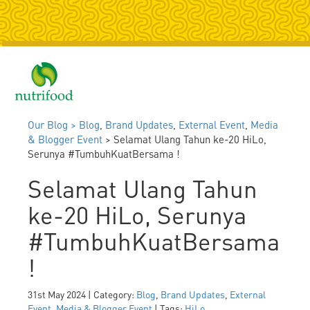
Togg
navig
Our Blog >
Blog
,
Brand Updates
,
External Event
,
Media
& Blogger Event
> Selamat Ulang Tahun ke-20 HiLo,
Serunya #TumbuhKuatBersama !
Selamat Ulang Tahun
ke-20 HiLo, Serunya
#TumbuhKuatBersama
!
31st May 2024 | Category:
Blog
,
Brand Updates
,
External
Event
,
Media & Blogger Event
| Tags:
HiLo