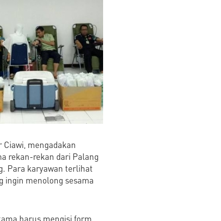
or Ciawi, mengadakan
ma rekan-rekan dari Palang
g. Para karyawan terlihat
ng ingin menolong sesama
tama harus mengisi form