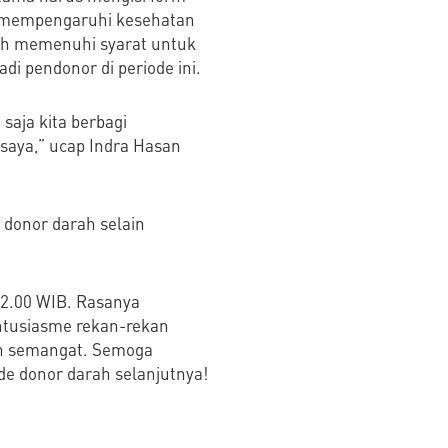
ng mempengaruhi kesehatan
kah memenuhi syarat untuk
i pendonor di periode ini.
saja kita berbagi
saya,” ucap Indra Hasan
donor darah selain
 12.00 WIB. Rasanya
ntusiasme rekan-rekan
uh semangat. Semoga
de donor darah selanjutnya!