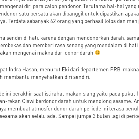
il mengenai diri para calon pendonor. Terutama hal-hal ya
pendonor satu persatu akan dipanggil untuk dipastikan apa
. Terdata sebanyak 62 orang yang berhasil lolos dan menjad
a sendiri di hati, karena dengan mendonorkan darah, sama 
 membekas dan memberi rasa senang yang mendalam di hati 
anyakan mengenai makna dari donor darah
pat Indra Hasan, menurut Eki dari departemen PRB, makna 
h membantu menyehatkan diri sendiri.
e ini berakhir saat istirahat makan siang yaitu pada pukul
n-rekan Ciawi berdonor darah untuk menolong sesame. A
a membuat atmosfer donor darah periode ini terasa pen
sama akan selalu ada. Sampai jumpa 3 bulan lagi di perio