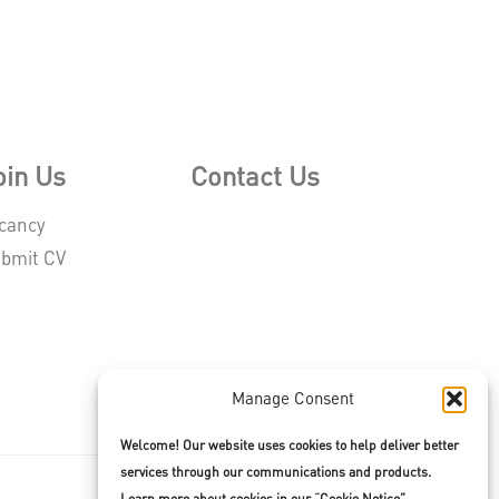
oin Us
Contact Us
cancy
bmit CV
Manage Consent
Welcome! Our website uses cookies to help deliver better
services through our communications and products.
Learn more about cookies in our “Cookie Notice”