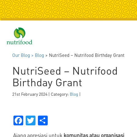
Togg
navig
Our Blog >
Blog
> NutriSeed – Nutrifood Birthday Grant
NutriSeed – Nutrifood
Birthday Grant
21st February 2024 | Category:
Blog
|
Facebook
Twitter
Share
Ajang apresiasi untuk
komunitas atau organisasi