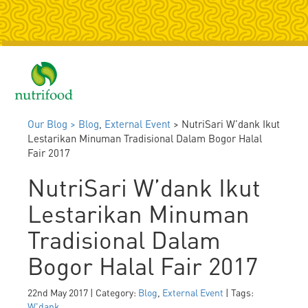
Togg
navig
Our Blog >
Blog
,
External Event
> NutriSari W’dank Ikut
Lestarikan Minuman Tradisional Dalam Bogor Halal
Fair 2017
NutriSari W’dank Ikut
Lestarikan Minuman
Tradisional Dalam
Bogor Halal Fair 2017
22nd May 2017 | Category:
Blog
,
External Event
| Tags:
W'dank