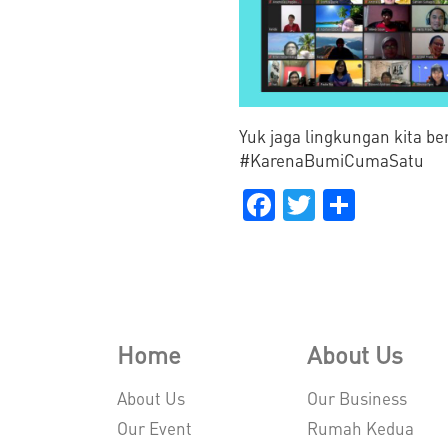
Yuk jaga lingkungan kita be
#KarenaBumiCumaSatu
Facebook
Twitter
Share
Home
About Us
About Us
Our Business
Our Event
Rumah Kedua