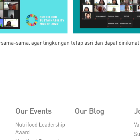
rsama-sama, agar lingkungan tetap asri dan dapat dinikmati
Our Events
Our Blog
J
Nutrifood Leadership
Va
Award
Su