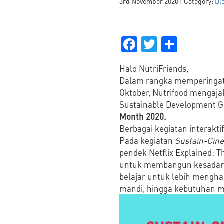
3rd November 2020 | Category:
Bl
Facebook
Twitter
Share
Halo NutriFriends,
Dalam rangka memperingati 
Oktober, Nutrifood mengaja
Sustainable Development Go
Month 2020
.
Berbagai kegiatan interakti
Pada kegiatan
Sustain-Cin
pendek Netflix Explained: T
untuk membangun kesadaran 
belajar untuk lebih menghar
mandi, hingga kebutuhan m