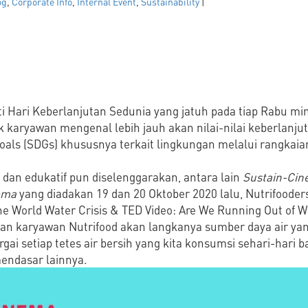
og
,
Corporate Info
,
Internal Event
,
Sustainability
|
Hari Keberlanjutan Sedunia yang jatuh pada tiap Rabu min
k karyawan mengenal lebih jauh akan nilai-nilai keberlanj
als (SDGs) khususnya terkait lingkungan melalui rangkaia
f dan edukatif pun diselenggarakan, antara lain
Sustain-Ci
ema
yang diadakan 19 dan 20 Oktober 2020 lalu, Nutrifooders
he World Water Crisis & TED Video: Are We Running Out of Wa
karyawan Nutrifood akan langkanya sumber daya air yang ki
gai setiap tetes air bersih yang kita konsumsi sehari-hari
endasar lainnya.