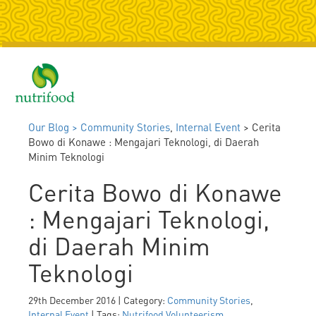
Togg
navig
Our Blog >
Community Stories
,
Internal Event
> Cerita
Bowo di Konawe : Mengajari Teknologi, di Daerah
Minim Teknologi
Cerita Bowo di Konawe
: Mengajari Teknologi,
di Daerah Minim
Teknologi
29th December 2016 | Category:
Community Stories
,
Internal Event
| Tags:
Nutrifood Volunteerism