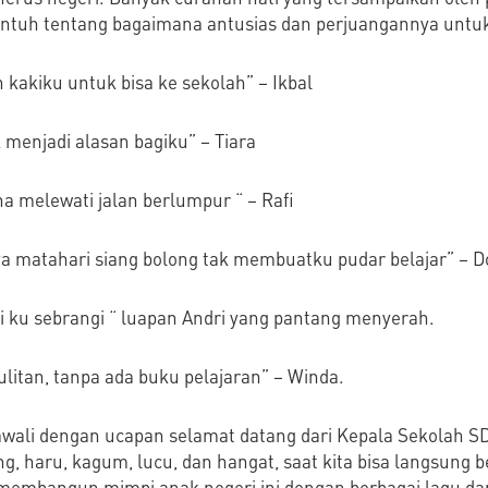
ntuh tentang bagaimana antusias dan perjuangannya untuk
 kakiku untuk bisa ke sekolah” – Ikbal
 menjadi alasan bagiku” – Tiara
na melewati jalan berlumpur “ – Rafi
nya matahari siang bolong tak membuatku pudar belajar” – D
ai ku sebrangi “ luapan Andri yang pantang menyerah.
ulitan, tanpa ada buku pelajaran” – Winda.
awali dengan ucapan selamat datang dari Kepala Sekolah S
g, haru, kagum, lucu, dan hangat, saat kita bisa langsung 
membangun mimpi anak negeri ini dengan berbagai lagu dan