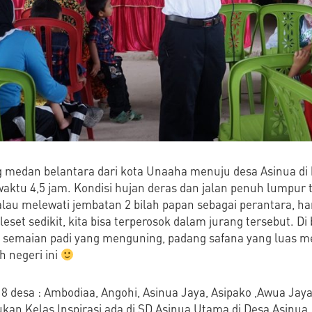
 medan belantara dari kota Unaaha menuju desa Asinua di
ktu 4,5 jam. Kondisi hujan deras dan jalan penuh lumpur 
alau melewati jembatan 2 bilah papan sebagai perantara, ha
set sedikit, kita bisa terperosok dalam jurang tersebut. Di 
, semaian padi yang menguning, padang safana yang luas 
h negeri ini
8 desa : Ambodiaa, Angohi, Asinua Jaya, Asipako ,Awua Jaya
kan Kelas Inspirasi ada di SD Asinua Utama di Desa Asinua 