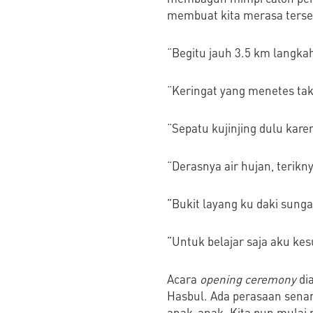
membuat kita merasa terse
“Begitu jauh 3.5 km langkah
“Keringat yang menetes tak
“Sepatu kujinjing dulu kare
“Derasnya air hujan, terik
”Bukit layang ku daki sung
”Untuk belajar saja aku kes
Acara
opening ceremony
di
Hasbul. Ada perasaan senan
anak-anak. Kita pun mulai 