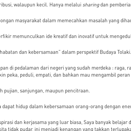
ibusi, walaupun kecil. Hanya melalui
sharing
dan pemberian
royongan masyarakat dalam memecahkan masalah yang dihad
rfikir memunculkan ide kreatif dan inovatif untuk menged
habatan dan kebersamaan” dalam perspektif Budaya Tolaki
dupan di pedalaman dari negeri yang sudah merdeka : raga, r
n peka, peduli, empati, dan bahkan mau mengambil peran 
uh pujian, sanjungan, maupun pencitraan.
a dapat hidup dalam kebersamaan orang-orang dengan energi
spirasi dan kerjasama yang luar biasa, Saya banyak belaja
ta tidak pudar, ini menjadi kenangan yang takkan terlupa