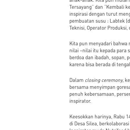
Tersayang“ dan “Kembali ke
inspirasi dengan turut meng
pembuatan susu : Labtek (de
Teknisi, Operator Produksi, 
Kita pun menyadari bahwa n
nilai –nilai itu kepada para
berdoa dan ibadah, sopan, per
karena bisa berada di tenga
Dalam
closing ceremony,
ke
bersama menyimpan goresan 
penuh kebersamaan, persemb
inspirator.
Keesokkan harinya, Rabu 14
di Desa Silea, berkolabor