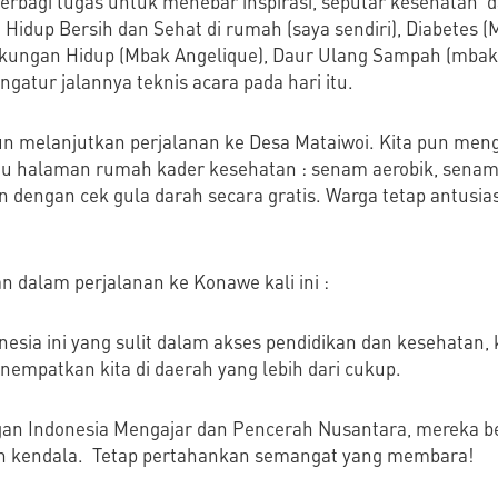
berbagi tugas untuk menebar inspirasi, seputar kesehatan 
Hidup Bersih dan Sehat di rumah (saya sendiri), Diabetes (
gkungan Hidup (Mbak Angelique), Daur Ulang Sampah (mbak 
tur jalannya teknis acara pada hari itu.
 pun melanjutkan perjalanan ke Desa Mataiwoi. Kita pun me
tu halaman rumah kader kesehatan : senam aerobik, senam
an dengan cek gula darah secara gratis. Warga tetap antusia
n dalam perjalanan ke Konawe kali ini :
esia ini yang sulit dalam akses pendidikan dan kesehatan, 
nempatkan kita di daerah yang lebih dari cukup.
an Indonesia Mengajar dan Pencerah Nusantara, mereka be
an kendala. Tetap pertahankan semangat yang membara!