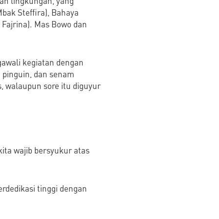
dan lingkungan, yang
Mbak Steffira), Bahaya
Fajrina). Mas Bowo dan
ngawali kegiatan dengan
 pinguin, dan senam
s, walaupun sore itu diguyur
kita wajib bersyukur atas
rdedikasi tinggi dengan