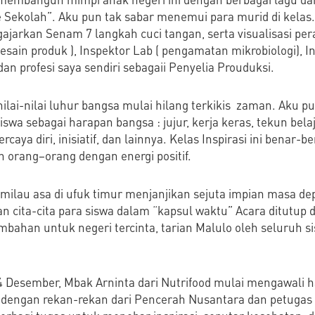
 Sekolah”. Aku pun tak sabar menemui para murid di kelas
ajarkan Senam 7 langkah cuci tangan, serta visualisasi per
sain produk ), Inspektor Lab ( pengamatan mikrobiologi), In
dan profesi saya sendiri sebagaii Penyelia Prouduksi.
ilai-nilai luhur bangsa mulai hilang terkikis zaman. Aku 
 siswa sebagai harapan bangsa : jujur, kerja keras, tekun bel
caya diri, inisiatif, dan lainnya. Kelas Inspirasi ini benar-b
h orang–orang dengan energi positif.
milau asa di ufuk timur menjanjikan sejuta impian masa de
cita-cita para siswa dalam “kapsul waktu” Acara ditutup 
ahan untuk negeri tercinta, tarian Malulo oleh seluruh sis
 Desember, Mbak Arninta dari Nutrifood mulai mengawali ha
asi dengan rekan-rekan dari Pencerah Nusantara dan petug