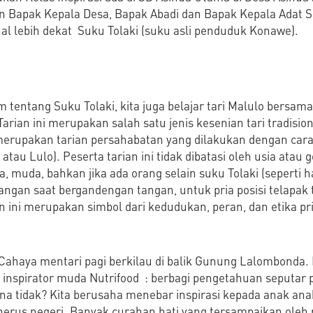
 Bapak Kepala Desa, Bapak Abadi dan Bapak Kepala Adat Su
l lebih dekat Suku Tolaki (suku asli penduduk Konawe).
 tentang Suku Tolaki, kita juga belajar tari Malulo bersa
arian ini merupakan salah satu jenis kesenian tari tradisio
merupakan tarian persahabatan yang dilakukan dengan car
atau Lulo). Peserta tarian ini tidak dibatasi oleh usia atau 
ua, muda, bahkan jika ada orang selain suku Tolaki (seperti h
 tangan saat bergandengan tangan, untuk pria posisi telap
n ini merupakan simbol dari kedudukan, peran, dan etika p
Cahaya mentari pagi berkilau di balik Gunung Lalombonda. H
 inspirator muda Nutrifood : berbagi pengetahuan seputar p
na tidak? Kita berusaha menebar inspirasi kepada anak an
rus negeri. Banyak curahan hati yang tersampaikan oleh p