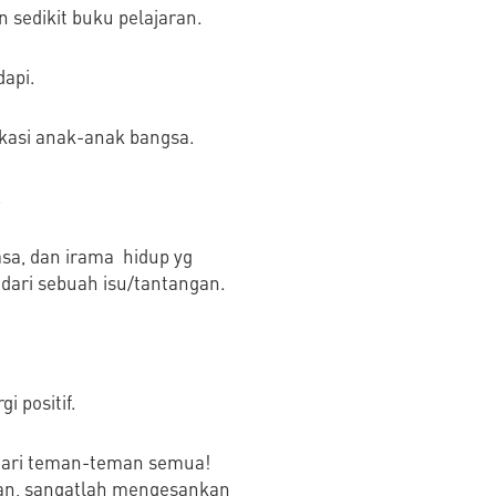
 sedikit buku pelajaran.
api.
ukasi anak-anak bangsa.
.
asa, dan irama hidup yg
dari sebuah isu/tantangan.
 positif.
r dari teman-teman semua!
kan, sangatlah mengesankan