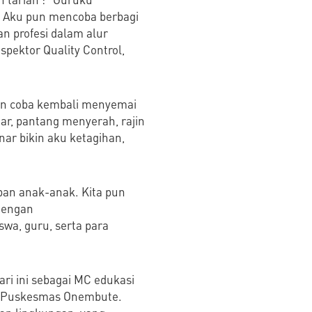
. Aku pun mencoba berbagi
an profesi dalam alur
spektor Quality Control,
pun coba kembali menyemai
ajar, pantang menyerah, rajin
enar bikin aku ketagihan,
pan anak-anak. Kita pun
dengan
wa, guru, serta para
ri ini sebagai MC edukasi
as Puskesmas Onembute.