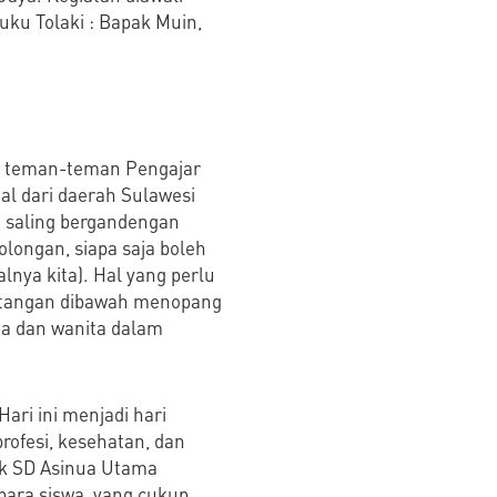
ku Tolaki : Bapak Muin,
ma teman-teman Pengajar
nal dari daerah Sulawesi
a saling bergandengan
golongan, siapa saja boleh
alnya kita). Hal yang perlu
ak tangan dibawah menopang
ria dan wanita dalam
ari ini menjadi hari
rofesi, kesehatan, dan
ak SD Asinua Utama
ara siswa, yang cukup