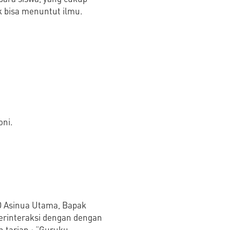
 bisa menuntut ilmu.
oni.
D Asinua Utama, Bapak
berinteraksi dengan dengan
 tarian : “Guruku