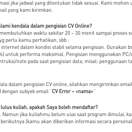
asi jika jadwal yang ditentukan tidak sesuai. Kami mohon u
ail yang kami kirimkan.
lami kendala dalam pengisian CV Online?
e membutuhkan waktu sekitar 20 – 30 menit sampai proses 
yg perlu kamu perhatikan, sbb :
n internet dalam kondisi stabil selama pengisian. Gunakan 
) untuk performa maksimal. Pengisian menggunakan PC/de
 intruksi/note pada saat pengisian data, misal: penggunaan 
la dalam pengisian CV online, silahkan mengirimkan email
d
dengan subyek email “
CV Error – <nama>
“
lulus kuliah, apakah Saya boleh mendaftar?
. Namun jika kuliahmu belum usai saat program dimulai, k
 berikutnya (kamu akan diberikan informasi secara personal