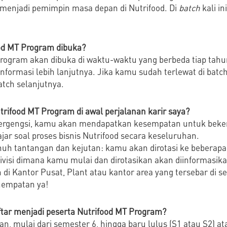
 menjadi pemimpin masa depan di Nutrifood. Di
batch
kali i
.
od MT Program dibuka?
program akan dibuka di waktu-waktu yang berbeda tiap ta
nformasi lebih lanjutnya. Jika kamu sudah terlewat di bat
atch selanjutnya.
trifood MT Program di awal perjalanan karir saya?
bergengsi, kamu akan mendapatkan kesempatan untuk bekerj
jar soal proses bisnis Nutrifood secara keseluruhan.
enuh tantangan dan kejutan: kamu akan dirotasi ke beberapa
. Divisi dimana kamu mulai dan dirotasikan akan diinformasik
di Kantor Pusat, Plant atau kantor area yang tersebar di se
nempatan ya!
ftar menjadi peserta Nutrifood MT Program?
n, mulai dari semester 6, hingga baru lulus (S1 atau S2) a