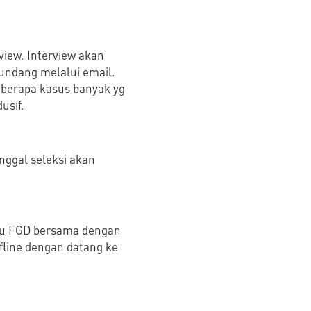
view. Interview akan
iundang melalui email.
eberapa kasus banyak yg
usif.
anggal seleksi akan
atau FGD bersama dengan
ffline dengan datang ke