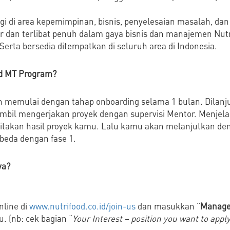
 di area kepemimpinan, bisnis, penyelesaian masalah, dan li
 dan terlibat penuh dalam gaya bisnis dan manajemen Nutr
erta bersedia ditempatkan di seluruh area di Indonesia.
d MT Program?
 memulai dengan tahap onboarding selama 1 bulan. Dilanju
bil mengerjakan proyek dengan supervisi Mentor. Menjelan
itakan hasil proyek kamu. Lalu kamu akan melanjutkan den
rbeda dengan fase 1.
ya?
nline di
www.nutrifood.co.id/join-us
dan masukkan “
Manage
. (nb: cek bagian “
Your Interest – position you want to appl